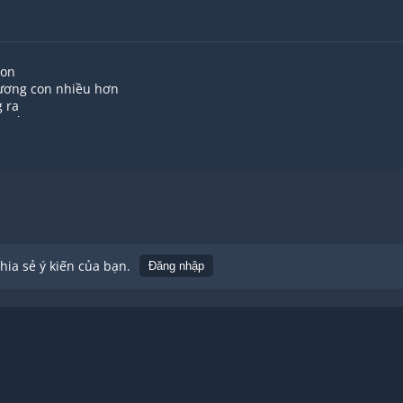
con
hương con nhiều hơn
 ra
g lắc đầu.
a không nói
ấu một lời
 đi thôi
hau.
ia sẻ ý kiến của bạn.
Đăng nhập