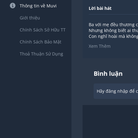
Thông tin về Muvi
Lời bài hát
Giới thiệu
Ba với mẹ đều thương 
Chính Sách Sở Hữu TT
Nhưng không biết ai t
Con nghĩ hoài mà không
Chính Sách Bảo Mật
Hỏi bác gấu búp bê cũn
Xem Thêm
Thoả Thuận Sử Dụng
Ba thương con nhưng b
Mẹ yêu con mẹ không gi
Khó quá đi thôi, khó quá
A con biết rồi ba với mẹ
Bình luận
Đều thương con bằng n
Hãy đăng nhập để ch