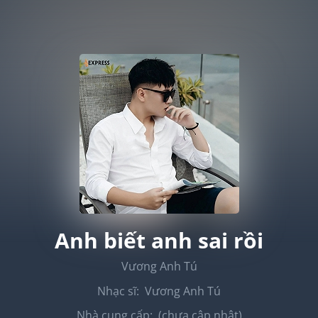
Anh biết anh sai rồi
Vương Anh Tú
Nhạc sĩ:
Vương Anh Tú
Nhà cung cấp:
(chưa cập nhật)