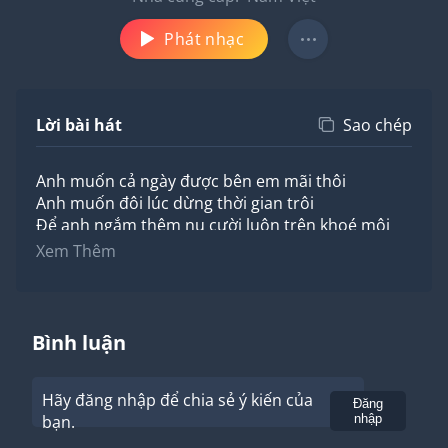
Phát nhạc
Lời bài hát
Sao chép
Anh muốn cả ngày được bên em mãi thôi
Anh muốn đôi lúc dừng thời gian trôi
Để anh ngắm thêm nụ cười luôn trên khoé môi
Anh muốn nhìn thấy em cười
Xem Thêm
Anh muốn ôm em đứng trước cơn sóng biển
Để em cảm thấy mình được chở che
Anh muốn cả đời được bên em lắng nghe
Nghe đến khi giọng nói ta già nua
Bình luận
"Anh muốn đôi mình mãi như trong bức ảnh
Dù có ra sao vẫn mỉm cười bên nhau
Hãy đăng nhập để chia sẻ ý kiến của
Những lúc mỏi mệt hãy tựa vai anh nghĩ ngơi
Gửi
Đăng
bạn.
nhập
Nơi đó chỉ dành cho em
Anh muốn tim mình là một thế giới nhỏ