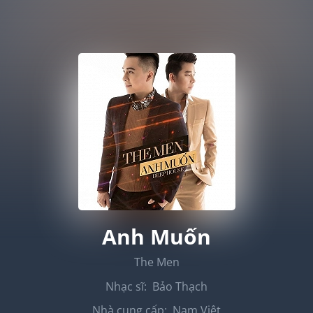
Anh Muốn
The Men
Nhạc sĩ:
Bảo Thạch
Nhà cung cấp:
Nam Việt