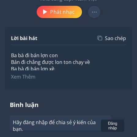
Phát nhạc
Lời bài hát
Sao chép
Ba bà đi bán lợn con
Bán đi chẳng được lon ton chạy về
Ba bà đi bán lợn xề
Bán đi chẳng được chạy về lon ton.
Xem Thêm
Ba thằng cu tí chạy theo
Lấy cây chọc lợn cho kêu rồi cười
Ba thằng cu tí học lười
Chúng đi cùng mẹ chọc hoài đàn heo.
Bình luận
Hãy đăng nhập để chia sẻ ý kiến của
Gửi
Đăng
bạn.
nhập