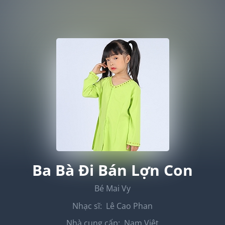
Ba Bà Đi Bán Lợn Con
Bé Mai Vy
Nhạc sĩ:
Lê Cao Phan
Nhà cung cấp:
Nam Việt