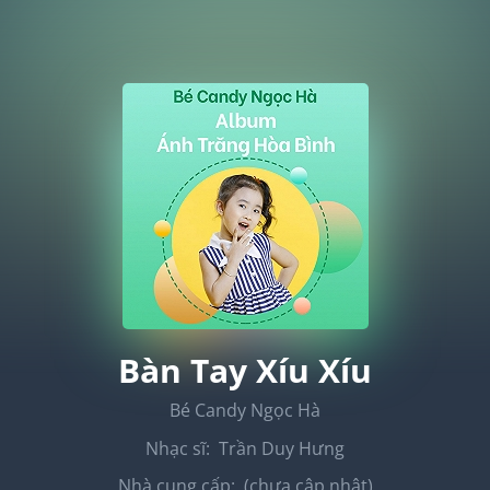
Bàn Tay Xíu Xíu
Bé Candy Ngọc Hà
Nhạc sĩ:
Trần Duy Hưng
Nhà cung cấp:
(chưa cập nhật)