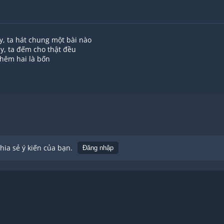
y, ta hát chung một bài nào
y, ta đếm cho thật đều
thêm hai là bốn
m ngón tay sạch đều
ia sẻ ý kiến của bạn.
Đăng nhập