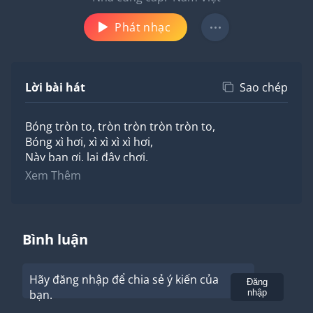
Phát nhạc
Lời bài hát
Sao chép
Bóng tròn to, tròn tròn tròn tròn to,
Bóng xì hơi, xì xì xì xì hơi,
Này bạn ơi, lại đây chơi,
Xem bóng ai to tròn nào,
Xem Thêm
Xem bóng ai to tròn nào.
Bình luận
Hãy đăng nhập để chia sẻ ý kiến của
Gửi
Đăng
bạn.
nhập