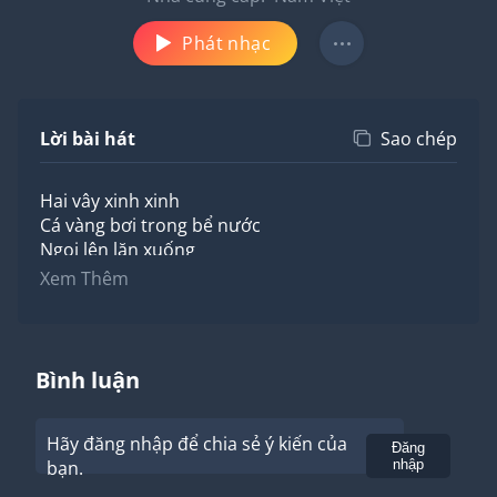
Phát nhạc
Lời bài hát
Sao chép
Hai vây xinh xinh
Cá vàng bơi trong bể nước
Ngoi lên lặn xuống
Cá vàng múa tung tăng.
Xem Thêm
Hai vây xinh xinh
Sao mà bơi nhanh thế
Cá vàng thấy bọ gậy
Bình luận
Nên đuổi theo rất nhanh
Cá vàng bắt bọ gậy
Hãy đăng nhập để chia sẻ ý kiến của
Cho nước thêm sạch trong.
Gửi
Đăng
bạn.
nhập