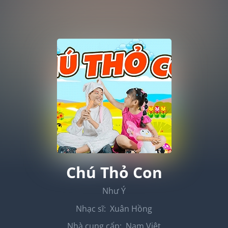
Chú Thỏ Con
Như Ý
Nhạc sĩ:
Xuân Hồng
Nhà cung cấp:
Nam Việt