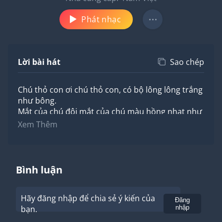
Phát nhạc
Lời bài hát
Sao chép
Chú thỏ con ơi chú thỏ con, có bộ lông lông trắng
như bông.
Mắt của chú đôi mắt của chú màu hồng nhạt như
là viên kẹo.
Xem Thêm
Đôi tai chú dài thẳng đứng,trông thật đẹp, ý trông
thật xinh.
Còn cái đuôi chú đang ngoe nguẩy. Ôi dễ thương,
này chú thỏ con.
Bình luận
Hãy đăng nhập để chia sẻ ý kiến của
Gửi
Đăng
bạn.
nhập