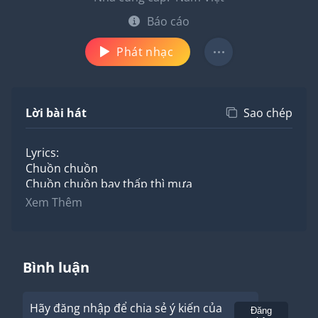
Báo cáo
Phát nhạc
Lời bài hát
Sao chép
Lyrics:
Chuồn chuồn
Chuồn chuồn bay thấp thì mưa
bay cao thì nắng
Xem Thêm
bay vừa thì râm
Đôi trắng đôi bàn tay
thì làm sao
anh giữ được người
Bình luận
Câu muối mặn gừng cay
thì làm sao
Hãy đăng nhập để chia sẻ ý kiến của
tay chắc đôi tay
Gửi
Đăng