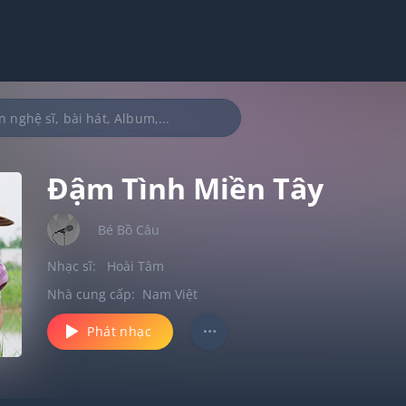
Đậm Tình Miền Tây
Bé Bồ Câu
Nhạc sĩ:
Hoài Tâm
Nhà cung cấp:
Nam Việt
Phát nhạc