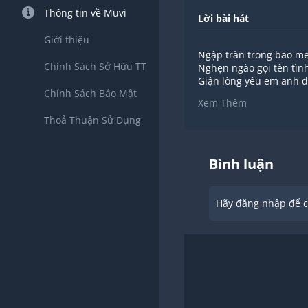
Thông tin về Muvi
Lời bài hát
Giới thiệu
Ngập tràn trong bao m
Chính Sách Sở Hữu TT
Nghẹn ngào gọi tên tình
Giận lòng yêu em anh đã
Chính Sách Bảo Mật
Càng giận càng yêu nh
Xem Thêm
Tự gạt đi dòng nước mắt
Thoả Thuận Sử Dụng
Tình mình giờ đây còn ch
Dặn lòng quên em đi nh
Mà tại vì sao từng đêm 
Dẫu chỉ là những ký ức
Bình luận
Dẫu chỉ mình anh lang 
Cho dù bão táp phong 
Vẫn giữ vẹn nguyên tro
Hãy đăng nhập để ch
Dẫu chỉ là những ký ức
Dẫu rằng tình yêu khi x
Mặc kệ dù ai có nói an
Vẫn giữ vẹn nguyên tro
Tự gạt đi dòng nước mắt
Tình mình giờ đây còn ch
Dặn lòng quên em đi nh
Mà tại vì sao từng đêm 