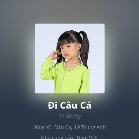
Đi Câu Cá
Bé Mai Vy
Nhạc sĩ:
Dân Ca
,
Lê Trung Anh
Nhà cung cấp:
Nam Việt