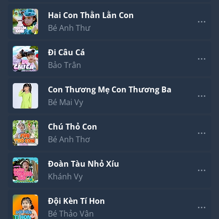
Hai Con Thằn Lằn Con
Bé Anh Thư
Đi Câu Cá
Bảo Trân
Con Thương Mẹ Con Thương Ba
Bé Mai Vy
Chú Thỏ Con
Bé Anh Thơ
Đoàn Tàu Nhỏ Xíu
Khánh Vy
Đội Kèn Tí Hon
Bé Thảo Vân