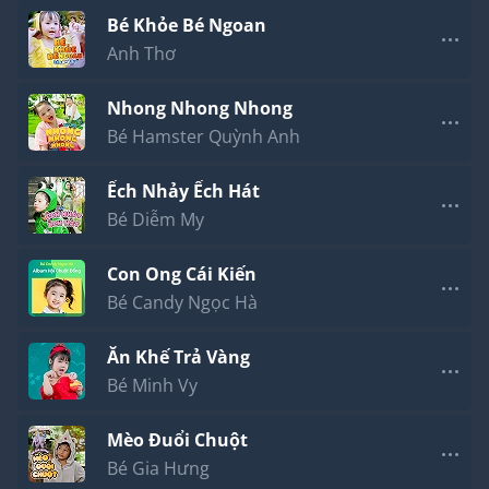
Đừng la lớn nó chui xuống hang (trời ơi nó mất
Bé Khỏe Bé Ngoan
tiêu rồi)
Anh Thơ
Nhong Nhong Nhong
Bé Hamster Quỳnh Anh
Ếch Nhảy Ếch Hát
Bé Diễm My
Con Ong Cái Kiến
Bé Candy Ngọc Hà
Ăn Khế Trả Vàng
Bé Minh Vy
Mèo Đuổi Chuột
Bé Gia Hưng