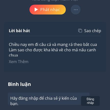
Phát nhạc
Lời bài hát
Sao chép
Chiều nay em đi câu cá và mang rá theo bắt cua
Làm sao cho được kha khá về cho má nấu canh
chua
Ô kìa con cua ô kìa con cua
Xem Thêm
Chớ la
Đừng la lớn nó chui xuống hang đừng la lớn nó
chui xuống hang
Chiều nay em đi câu cá và mang rá theo bắt cua
Bình luận
Làm sao cho được kha khá về cho má nấu canh
chua
Hãy đăng nhập để chia sẻ ý kiến của
Ô kìa con cua ô kìa con cua
Gửi
Đăng
bạn.
nhập
Ấy chớ la
Đừng la lớn nó chui xuống hang đừng la lớn nó