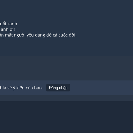
tuổi xanh
 anh ơi!
lần mất người yêu dang dở cả cuộc đời.
 nằm ở đây,
cho ai
ình khó nhạt phai",
ồi,
.
ớm khi trưa,
a thành khói mây đâu ngờ
ia sẻ ý kiến của bạn.
Đăng nhập
hời nở hoa
sắc hoa khô
 nhịp bước lẻ loi... Riêng một mình thôi