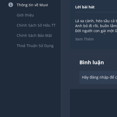
Thông tin về Muvi
Lời bài hát
Giới thiệu
Lá xa cành, héo sầu cả 
Chính Sách Sở Hữu TT
Anh bỏ đi rồi, buồn lắm
Đời người con gái một 
Chính Sách Bảo Mật
Những ân tình vẫn còn
Xem Thêm
sao nỡ quên rồi, để đó 
Thoả Thuận Sử Dụng
Và lời anh nói: "Tình m
bây giờ đổi thay...
ÐK:
Anh ơi thôi hết rồi, hết r
Bình luận
nào còn khi đón khi đưa
Những lần hẹn hò, khi s
lời thề anh hứa hôm xư
Hãy đăng nhập để ch
Những ân tình đã một t
Xin trả cho người màu 
Đường trần tôi đếm từng