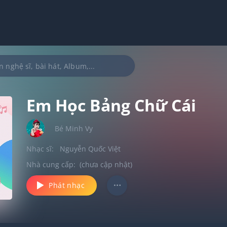
Em Học Bảng Chữ Cái
Bé Minh Vy
Nhạc sĩ:
Nguyễn Quốc Việt
Nhà cung cấp:
(chưa cập nhật)
Phát nhạc