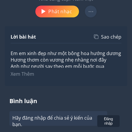
Phát nhạc
Lời bài hát
Sao chép
Em em xinh đẹp như một bông hoa hướng dương
Hương thơm còn vương nhẹ nhàng nơi đây
Anh như người say theo em mỗi bước qua
Anh như một gã ngu ngơ khờ dại
Xem Thêm
Em em như nàng thơ mà ai ai cũng mơ
Không gian lặng im chỉ còn hơi thở
Cho anh được cầm tay để dìu em bước lên
Con đường hạnh phúc đôi ta đợi chờ
Bình luận
Cười lên đi cô gái là em em chứ ai
Ngại chi lo chi nữa đã có anh đây rồi
Hãy đăng nhập để chia sẻ ý kiến của
Nhìn em màu áo trắng đẹp như muôn ánh trăng
Gửi
Đăng
bạn.
nhập
Đối với anh là cô dâu đẹp nhất
Cười lên đi cô gái từ đây mỗi sớm mai