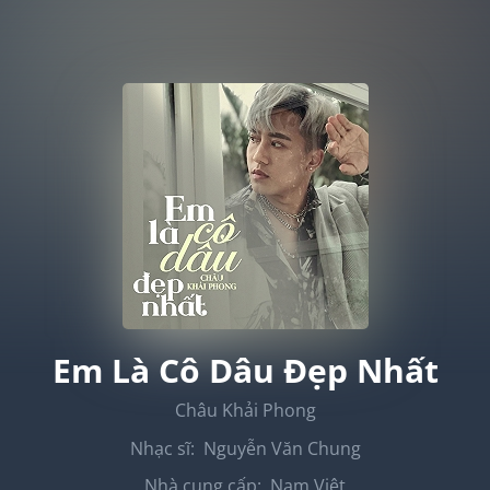
Em Là Cô Dâu Đẹp Nhất
Châu Khải Phong
Nhạc sĩ:
Nguyễn Văn Chung
Nhà cung cấp:
Nam Việt