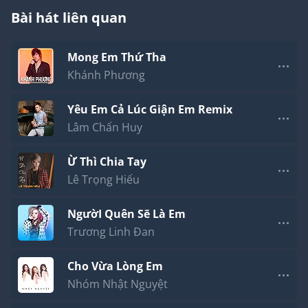
Nếu lòng anh muốn biết lý do vì sao em cam tâm,
Bài hát liên quan
thì người ơi em yêu anh anh nhớ không?!
Đừng để đến lúc tất cả là quá muộn,
Mong Em Thứ Tha
đừng để đến lúc nước mắt không thể tuông
là lúc em sẽ chẳng thiết tha điều gì đâu anh ơi,
Khánh Phương
dù gục ngã hay bất chấp em cũng buông tay, em
xin anh!
Yêu Em Cả Lúc Giận Em Remix
Coda: Điều ta đã trải qua chẳng lẽ không thể giữ
Lâm Chấn Huy
anh ở lại?
Hãy dừng lại đi, hãy tỉnh lại đi, đừng để mất tất cả
Ừ Thì Chia Tay
mới quay về....
Lê Trọng Hiếu
NgườI Quên Sẽ Là Em
Trương Linh Đan
Cho Vừa Lòng Em
Nhóm Nhật Nguyệt