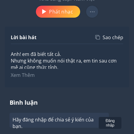
Phát nhạc
Lời bài hát
Sao chép
Anh! em đã biết tất cả.
Nhưng không muốn nói thật ra, em tin sau cơn
mê ai cũng thức tỉnh.
Đêm qua anh với cô ta, em sao không thể nhận
Xem Thêm
ra.
Em quay đi cố như không, như không biết điều gì.
Phải cố kiềm nén bão tố ở trong lòng,
nói ra thì ta phải nhìn mặt nhau thế nào?!
Bình luận
Người ơi em van xin anh,
dừng lại trước khi mọi chuyện đi quá xa, đi quá
Hãy đăng nhập để chia sẻ ý kiến của
xa....
Gửi
Đăng
bạn.
nhập
Em yếu đuối chẳng biết phải đối diện thế nào,
sợ xa nhau còn lại mình em sống sao.