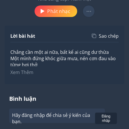
Phát nhạc
Lời bài hát
Sao chép
Chẳng cần một ai nữa, bất kể ai cũng dư thừa
Một mình đứng khóc giữa mưa, nén cơn đau vào
từng hơi thở
Một người mình chẳng ngưng nhớ
Xem Thêm
Nhưng lại quay bước giả vờ
Bảo rằng mình cũng như em hết thương cạn nhớ
Em à anh đã biết
Là tình yêu này chẳng cần thiết
Bình luận
Em cần nơi bình yên
Chứ không phải anh kế bên
Hãy đăng nhập để chia sẻ ý kiến của
Em đừng giữ lại anh
Gửi
Đăng
bạn.
nhập
Khi trái tim vụn vỡ chưa lành
Điều ban nãy anh vừa thấy là gì đây?