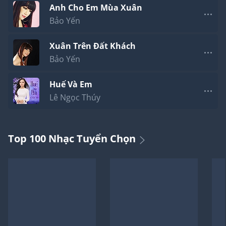
người yêu rất xa.
Anh Cho Em Mùa Xuân
Nâng nhẹ một cây lá xếp trong tay lá ngủ thật mê
Bảo Yến
say
Ngỡ đôi mi dày khép đêm trăng đầy cài then cung
Xuân Trên Đất Khách
ái
Bảo Yến
Tôi nghe thoáng qua hồn mình vừa thành một
quân vương
Quân vương giữa hoa rừng lòng bàng hoàng nhớ
Huế Và Em
người thương
Lê Ngọc Thúy
Và mong ước mai sau khi tan giặc nước vua về
Cho giai nhân ngóng đợi chỉ một cành trinh nữ
thôi.
Top 100 Nhạc Tuyển Chọn