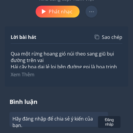
Phát nhạc
Lời bài hát
Sao chép
Qua một rừng hoang gió núi theo sang giũ bụi
đường trên vai
Hái cây hoa dại lẻ loi bên đường gọi là hoa trinh
nữ
Xem Thêm
Hoa trinh nữ không mặn mà bằng nàng hồng kiêu
sa
Hoa đâu dám khoe màu cùng một nàng cúc vàng
tươi
Bình luận
Hoa không bán hương thơm như nàng dạ lý trong
vườn
Hãy đăng nhập để chia sẻ ý kiến của
Như hoa trinh nữ đẹp tựa chuyện tình hai chúng
Gửi
Đăng
bạn.
nhập
ta.
Xưa thật là xưa nhớ mấy cho vừa nhớ mẹ kể đêm