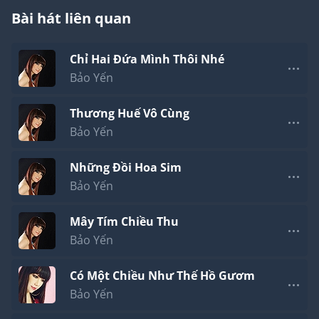
mưa
Bài hát liên quan
Có ông vua trẻ xuất binh qua rừng dẹp quân xâm
lấn
Chỉ Hai Đứa Mình Thôi Nhé
Khi vua kéo quân về tình cờ gặp một giai nhân
Vua xao xuyến tâm hồn vời nàng về chốn hoàng
Bảo Yến
cung
Truyền cho khắp nhân gian đem lụa là đến cho
Thương Huế Vô Cùng
nàng
Bảo Yến
Trên ngôi cao chín từng hoàng hậu đẹp hơn ánh
sao.
Những Đồi Hoa Sim
Tôi không phải là vua nên mộng ước thật bình
Bảo Yến
thường
Như yêu một loài hoa trên vùng đá sỏi buồn
phiền
Mây Tím Chiều Thu
Loài hoa không hương sắc màu nhưng loài hoa
Bảo Yến
biết khép lá ngây thơ
Tôi không phải là vua nên nào biết đến xa hoa
Có Một Chiều Như Thế Hồ Gươm
Khong ngọc ngà kiệu hoa không nệm gấm không
Bảo Yến
cung son
Tôi chỉ là người lính phong trần, thấy hoa nhớ