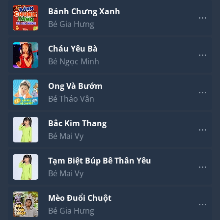
Bánh Chưng Xanh
Bé Gia Hưng
Cháu Yêu Bà
Bé Ngọc Minh
Ong Và Bướm
Bé Thảo Vân
Bắc Kim Thang
Bé Mai Vy
Tạm Biệt Búp Bê Thân Yêu
Bé Mai Vy
Mèo Đuổi Chuột
Bé Gia Hưng