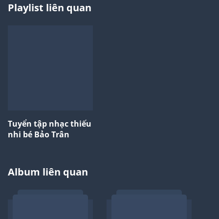
Playlist liên quan
Tuyển tập nhạc thiếu
nhi bé Bảo Trân
Album liên quan