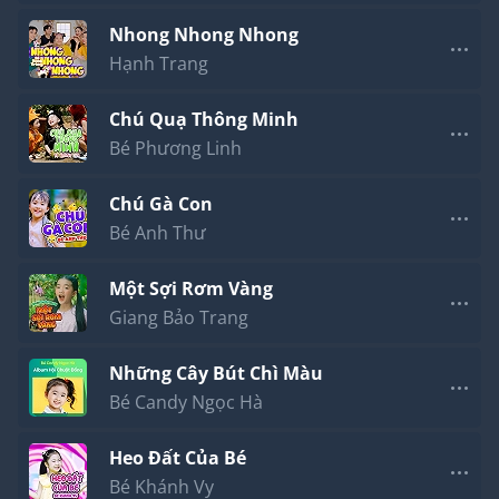
Nhong Nhong Nhong
Hạnh Trang
Chú Quạ Thông Minh
Bé Phương Linh
Chú Gà Con
Bé Anh Thư
Một Sợi Rơm Vàng
Giang Bảo Trang
Những Cây Bút Chì Màu
Bé Candy Ngọc Hà
Heo Đất Của Bé
Bé Khánh Vy