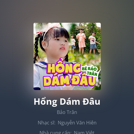
Hổng Dám Đâu
Bảo Trân
Nhạc sĩ:
Nguyễn Văn Hiên
Nhà cung cấp:
Nam Việt