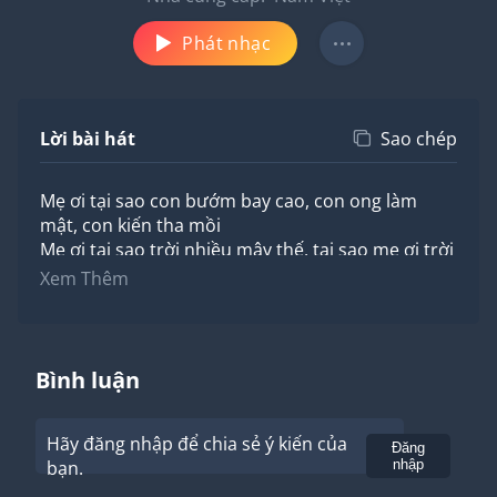
Phát nhạc
Lời bài hát
Sao chép
Mẹ ơi tại sao con bướm bay cao, con ong làm
mật, con kiến tha mồi
Mẹ ơi tại sao trời nhiều mây thế, tại sao mẹ ơi trời
mưa hay nắng...
Xem Thêm
Mẹ ơi tại sao trong giấc chiêm bao, ông tiên hiện
về ông nói ông cười.
Gậy ông cầm tay ông hóa ngôi sao trắng xanh
vàng đỏ mọc trên mái nhà...
Bình luận
Ô ngày may ngày con đến trường khi ngoài sân gà
gáy o o...
Hãy đăng nhập để chia sẻ ý kiến của
Cô dạy con học rất vui vui 1, 2,3 cùng nhau hát
Gửi
Đăng
bạn.
nhập
ca...
Ô ngày may ngày con đến trường con học ngoan