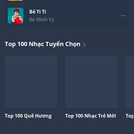
Bé Ti Ti
Bé Minh Vy
Top 100 Nhạc Tuyển Chọn
Top 100 Quê Hương
Top 100 Nhạc Trẻ Mới
Top