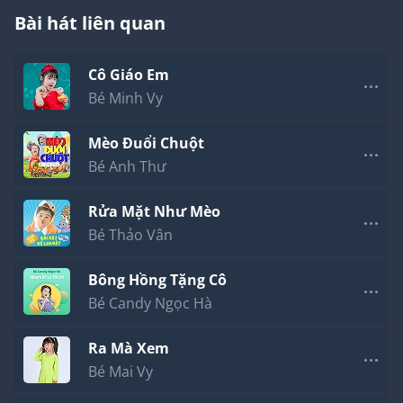
và lớn lên mau.
Bài hát liên quan
Con làm theo lời ba và mẹ À tại sao con lớn mẹ
ơi...
Cô Giáo Em
Mẹ ơi tại sao ông có lưng cong, tiếng ông ồm ồm,
râu tóc ông dài.
Bé Minh Vy
Mẹ ơi tại sao ba nói thương con, nhớ thương là gì
vì sao hỡi mẹ.
Mèo Đuổi Chuột
Bé Anh Thư
Rửa Mặt Như Mèo
Bé Thảo Vân
Bông Hồng Tặng Cô
Bé Candy Ngọc Hà
Ra Mà Xem
Bé Mai Vy