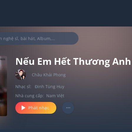
Nếu Em Hết Thương Anh
Châu Khải Phong
Nhạc sĩ:
Đinh Tùng Huy
Nhà cung cấp:
Nam Việt
Phát nhạc