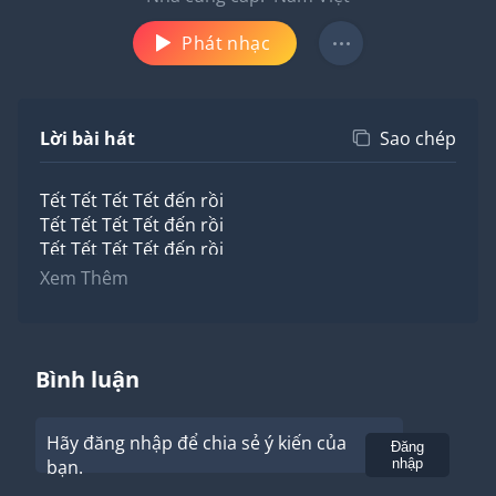
Phát nhạc
Lời bài hát
Sao chép
Tết Tết Tết Tết đến rồi
Tết Tết Tết Tết đến rồi
Tết Tết Tết Tết đến rồi
Tết đến trong tim mọi người
Xem Thêm
Mừng ngày Tết trên khắp quê tôi
Ngàn hoa thơm khoa sắc xinh tươi
Đàn em thơ khoe áo mới
Bình luận
Chạy tung tăng vui pháo hoa
Mừng ngày Tết trên khắp quê tôi
Hãy đăng nhập để chia sẻ ý kiến của
Người ra Trung, ra Bắc, vô Nam
Gửi
Đăng
bạn.
nhập
Dù đi đâu ai cũng nhớ
Về chung vui bên gia đình