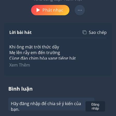
Phát nhạc
Lời bài hát
Sao chép
Khi ông mặt trời thức dậy
Mẹ lên rẫy em đến trường
Cùng đàn chim hòa vang tiếng hát
Hạt sương long lanh nhẹ thấm trên vai
Xem Thêm
Nụ hoa xinh tươi luôn hé môi cười
Đưa em vào đời đẹp những ước mơ
Đưa em vào đời đẹp những ước mơ
Khi ông mặt trời đi ngủ
Bình luận
Mẹ đến lớp bên ánh đèn
Bản làng em rộn vang tiếng hát
Hãy đăng nhập để chia sẻ ý kiến của
Niềm tin bao la mẹ viết trong đầu
Gửi
Đăng
bạn.
nhập
Vầng trăng lên cao trong sáng một màu
Ơi con gà rừng nào gáy đâu đây