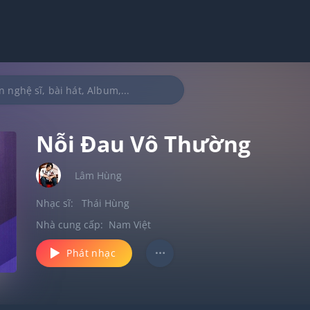
Nỗi Đau Vô Thường
Lâm Hùng
Nhạc sĩ:
Thái Hùng
Nhà cung cấp:
Nam Việt
Phát nhạc