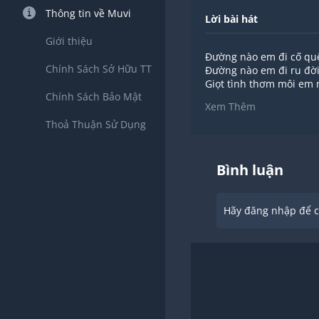
Thông tin về Muvi
Lời bài hát
Giới thiệu
Đường nào em đi cố qu
Chính Sách Sở Hữu TT
Đường nào em đi ru đời
Giọt tình thơm môi em 
Chính Sách Bảo Mật
Anh nghiêng mình muôn
Xem Thêm
Mùa thay lá chìm trong
Thoả Thuận Sử Dụng
Đoạn đường em đi có khi
Tình đời rêu phong tra
Còn gì không em khi m
Còn đâu nữa mắt nai xo
Bình luận
Anh sẽ hoài tìm trong 
Vì cuộc tình mới với em 
Và cuộc tình lỡ trong an
Hãy đăng nhập để ch
Chỉ một người đi sẽ mãi
Tễn đưa cuộc tình về m
Người là mật đắng nhữ
Tìm lại lần nữa có chă
Còn lại trong anh riêng
Ngày buồn thấm sâu khi
Ngỡ như mùa đông vẫn 
Mãi bên đời...........