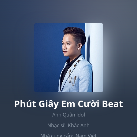
Phút Giây Em Cười Beat
Anh Quân Idol
Nhạc sĩ:
Khắc Anh
Nhà cung cấp:
Nam Việt