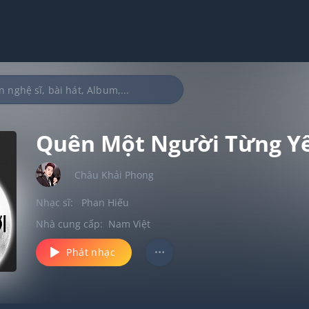
Quên Một Người Từng Yêu
Châu Khải Phong
Nhạc sĩ:
Phan Hiếu
Nhà cung cấp:
Nam Việt
Phát nhạc