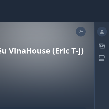
 VinaHouse (Eric T-J)