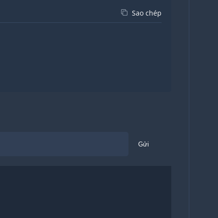
Sao chép
Gửi