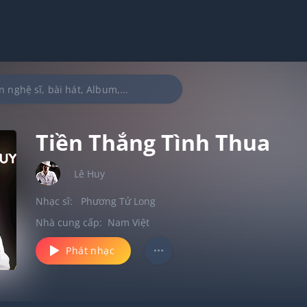
Tiền Thắng Tình Thua
Lê Huy
Nhạc sĩ:
Phương Tử Long
Nhà cung cấp:
Nam Việt
Phát nhạc