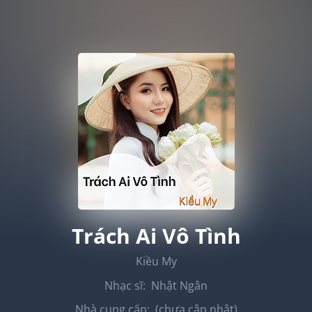
Trách Ai Vô Tình
Kiều My
Nhạc sĩ:
Nhật Ngân
Nhà cung cấp:
(chưa cập nhật)