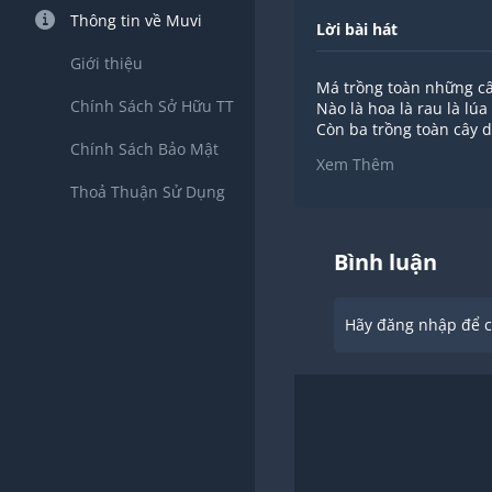
Thông tin về Muvi
Lời bài hát
Giới thiệu
Má trồng toàn những c
Chính Sách Sở Hữu TT
Nào là hoa là rau là lúa
Còn ba trồng toàn cây 
Chính Sách Bảo Mật
Cây xù xì cây lại có gai
Xem Thêm
Cái gai bưởi đụng nhầm
Thoả Thuận Sử Dụng
Trái sầu riêng rớt trúng
Nhựa hột điều dính vào 
Cây dừa cao eo ôi ôi là 
Cây ba trồng sống lâu th
Bình luận
Mưa chẳng dập gió lay 
Thân xù xì cứ đứng trơ 
Cành gan góc đâm ngan
Hãy đăng nhập để ch
Bưởi sầu riêng dừa điề
Cho em bốn mùa vị ng
Vườn của ba cây trồng t
Mà trái nào cũng thiệt
Má trồng toàn những c
Nào là hoa là rau là lúa
Còn ba trồng toàn cây 
Cây xù xì cây lại có gai