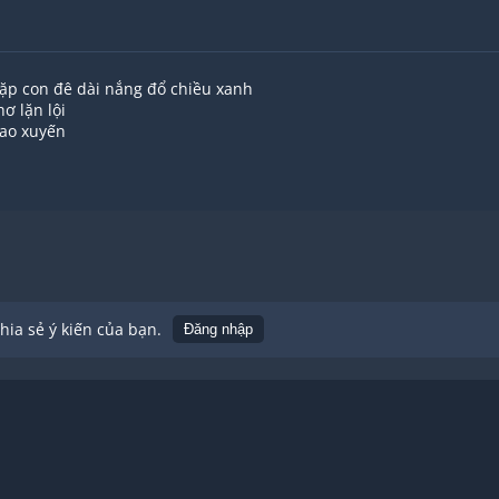
gặp con đê dài nắng đổ chiều xanh
ơ lặn lội
xao xuyến
 quê tôi
mần răng mà quên được
 bạn đêm trăng rằm
ờn ai vừa chớm nở
 ngọt một mùa trăng
uê mần răng mà quên được
o những cánh cò
ia sẻ ý kiến của bạn.
Đăng nhập
đi người ở lại
ệ yêu ơi
ệ quê tôi
n phương
ột nắng hai sương
uốn ở lại
 vầng trăng khuyết