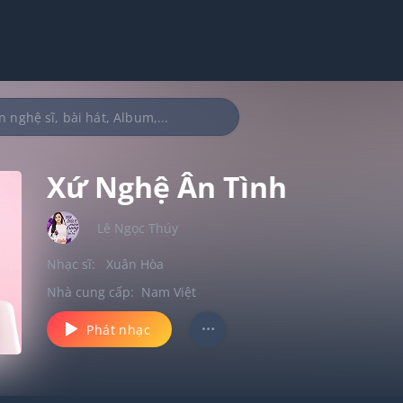
Xứ Nghệ Ân Tình
Lê Ngọc Thúy
Nhạc sĩ:
Xuân Hòa
Nhà cung cấp:
Nam Việt
Phát nhạc