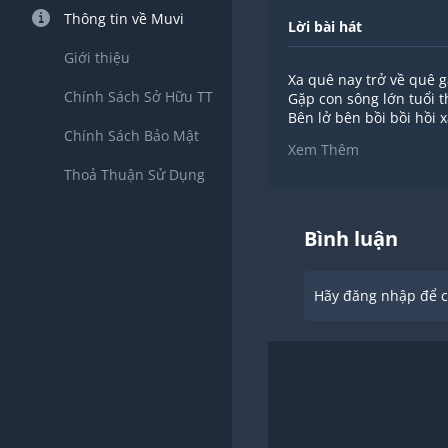
Thông tin về Muvi
Lời bài hát
Giới thiệu
Xa quê nay trở về quê 
Chính Sách Sở Hữu TT
Gặp con sông lớn tuổi th
Bên lở bên bồi bồi hồi 
Chính Sách Bảo Mật
Xứ Nghệ yêu ơi xứ Nghệ
Xem Thêm
Thoả Thuận Sử Dụng
Hò ơi... Ai đã xa quê 
Bát nước chè xanh gọi
Man mác hương cau vư
Bên những cơi trầu dịu
Bình luận
Người ơi... ai đã xa q
Bến nước bờ tre xôn xa
Hãy đăng nhập để ch
Ai ngóng ai trông người 
Vẫn mãi ân tình xứ Ngh
Vẫn mãi ân tình xứ Ngh
Bôn ba xuôi ngược ngà
Lòng thương quê nhà m
Người đi xa quê lòng m
Thương mãi con đò một