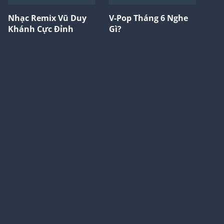
Là tôi chẳng mong mọi thứ hơn gì đâu
Nhạc Remix Vũ Duy
V-Pop Tháng 6 Nghe
Tôi yêu một người bình thường
Khánh Cực Đỉnh
Gì?
Chẳng sợ ai cướp giật mất
Chỉ sợ em không được vui
Khi em ở cạnh bên tôi
Chẳng make up khi ra đường
Chẳng phấn son khi chung đường
Vì em luôn luôn đẹp nhất trong lòng tôi
Tôi yêu một người bình thường