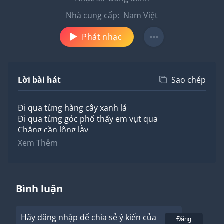
Nhà cung cấp:
Nam Việt
Phát nhạc
Lời bài hát
Sao chép
Đi qua từng hàng cây xanh lá
Đi qua từng góc phố thấy em vụt qua
Chẳng cần lộng lẫy
Thật đẹp biết mấy
Xem Thêm
Rạng rỡ giữa chốn phồn hoa
Chẳng tô phấn son chẳng quá cầu kì
Em cười tươi tắn lạ kì
Đừng lo hỡi em vì em đặc biệt
Bình luận
Và anh cũng chẳng bận tâm
Tôi yêu một người bình thường
Hãy đăng nhập để chia sẻ ý kiến của
Chẳng cần lo điều gì đâu
Gửi
Đăng