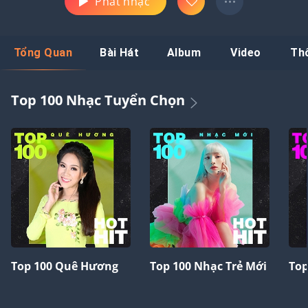
Phát nhạc
Tổng Quan
Bài Hát
Album
Video
Th
Top 100 Nhạc Tuyển Chọn
Top 100 Quê Hương
Top 100 Nhạc Trẻ Mới
Top