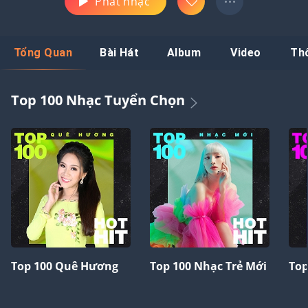
Phát nhạc
Tổng Quan
Bài Hát
Album
Video
Th
Top 100 Nhạc Tuyển Chọn
Top 100 Quê Hương
Top 100 Nhạc Trẻ Mới
Top