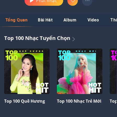
Phát nhạc
Tổng Quan
Bài Hát
Album
Video
Th
Top 100 Nhạc Tuyển Chọn
Top 100 Quê Hương
Top 100 Nhạc Trẻ Mới
Top