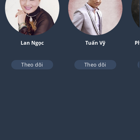
Lan Ngọc
Tuấn Vỹ
P
Theo dõi
Theo dõi