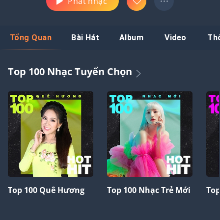
Phát nhạc
Tổng Quan
Bài Hát
Album
Video
Th
Top 100 Nhạc Tuyển Chọn
Top 100 Quê Hương
Top 100 Nhạc Trẻ Mới
Top