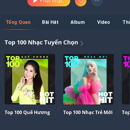
Phát nhạc
Tổng Quan
Bài Hát
Album
Video
Th
Top 100 Nhạc Tuyển Chọn
Top 100 Quê Hương
Top 100 Nhạc Trẻ Mới
Top