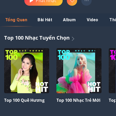
Phát nhạc
Tổng Quan
Bài Hát
Album
Video
Th
Top 100 Nhạc Tuyển Chọn
Top 100 Quê Hương
Top 100 Nhạc Trẻ Mới
Top