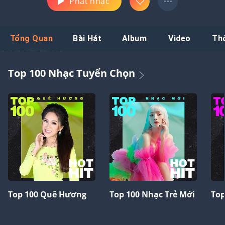
Phát nhạc
Tổng Quan
Bài Hát
Album
Video
Th
Top 100 Nhạc Tuyển Chọn
Top 100 Quê Hương
Top 100 Nhạc Trẻ Mới
Top