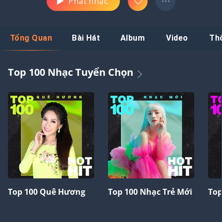
Phát nhạc
Tổng Quan
Bài Hát
Album
Video
Th
Top 100 Nhạc Tuyển Chọn
Top 100 Quê Hương
Top 100 Nhạc Trẻ Mới
Top