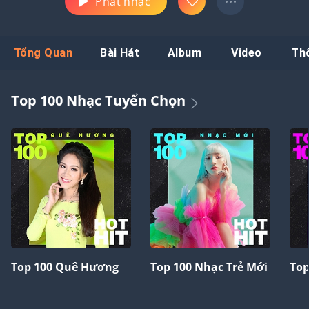
Phát nhạc
Tổng Quan
Bài Hát
Album
Video
Th
Top 100 Nhạc Tuyển Chọn
Top 100 Quê Hương
Top 100 Nhạc Trẻ Mới
Top