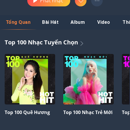
Phát nhạc
Tổng Quan
Bài Hát
Album
Video
Th
Top 100 Nhạc Tuyển Chọn
Top 100 Quê Hương
Top 100 Nhạc Trẻ Mới
Top