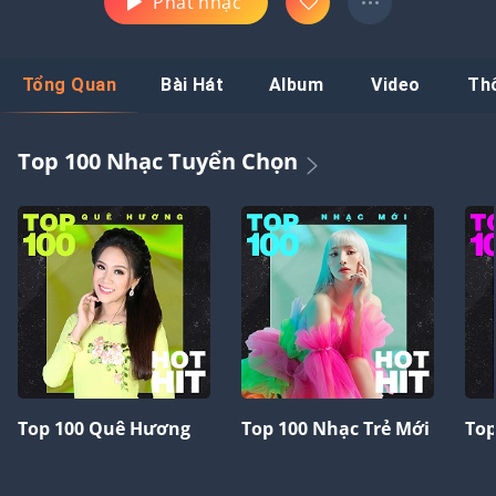
Phát nhạc
Tổng Quan
Bài Hát
Album
Video
Th
Top 100 Nhạc Tuyển Chọn
Top 100 Quê Hương
Top 100 Nhạc Trẻ Mới
Top