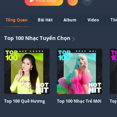
Phát nhạc
Tổng Quan
Bài Hát
Album
Video
Th
Top 100 Nhạc Tuyển Chọn
Top 100 Quê Hương
Top 100 Nhạc Trẻ Mới
Top