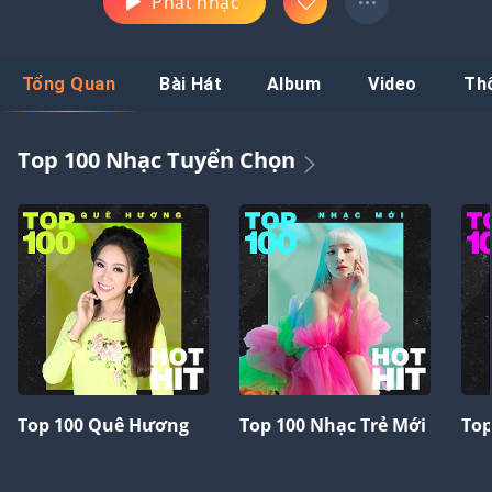
Phát nhạc
Tổng Quan
Bài Hát
Album
Video
Th
Top 100 Nhạc Tuyển Chọn
Top 100 Quê Hương
Top 100 Nhạc Trẻ Mới
Top