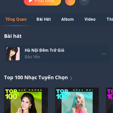
Phát nhạc
Tổng Quan
Bài Hát
Album
Video
Th
Bài hát
Hà Nội Đêm Trở Gió
Bảo Yến
Top 100 Nhạc Tuyển Chọn