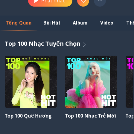
Phát nhạc
Tổng Quan
Bài Hát
Album
Video
Th
Top 100 Nhạc Tuyển Chọn
Top 100 Quê Hương
Top 100 Nhạc Trẻ Mới
Top