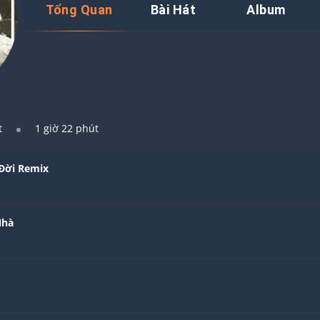
Tổng Quan
Bài Hát
Album
t
1 giờ 22 phút
Đời Remix
Nhà