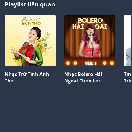
Playlist liên quan
Nhạc Trữ Tình Anh
Nhạc Bolero Hải
Tìn
Thơ
Ngoại Chọn Lọc
Trị
Vũ