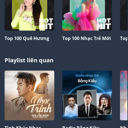
Top 100 Quê Hương
Top 100 Nhạc Trẻ Mới
Top
Playlist liên quan
Tình Khúc Nhạc
Radio Bằng Kiều
Nhạ